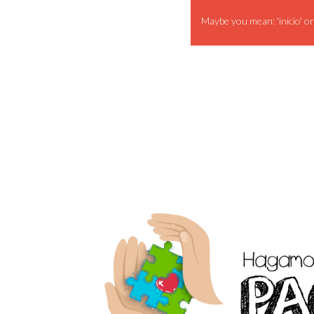
Maybe you mean: 'inicio' or