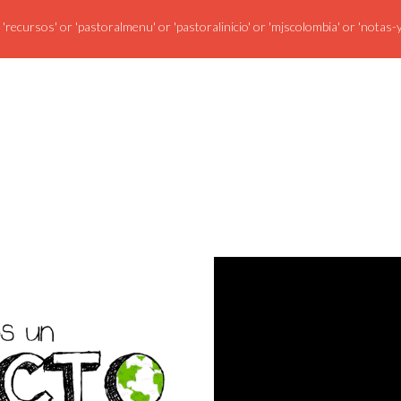
 'recursos' or 'pastoralmenu' or 'pastoralinicio' or 'mjscolombia' or 'notas-