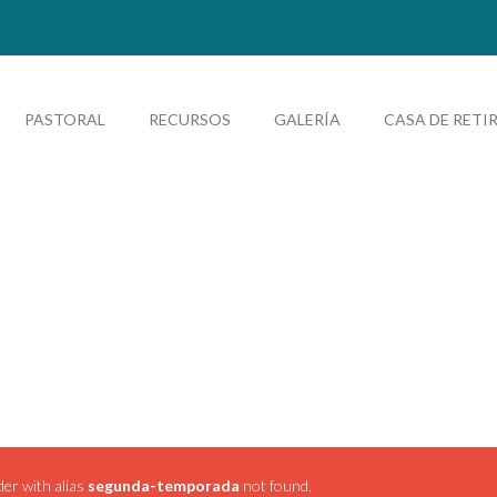
PASTORAL
RECURSOS
GALERÍA
CASA DE RETI
NDA TEMP
der with alias
segunda-temporada
not found.